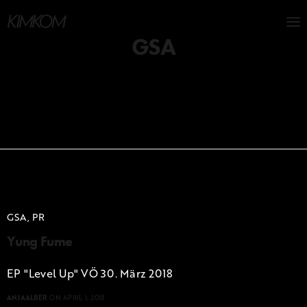
GSA
GSA, PR
Yung Fume
EP "Level Up" VÖ 30. März 2018
ANJAALBER
ON APRIL 1, 2018