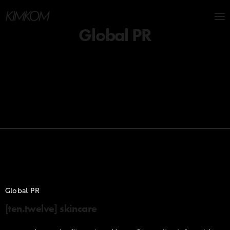
Global PR
Global PR
[ten.twelve] skincare