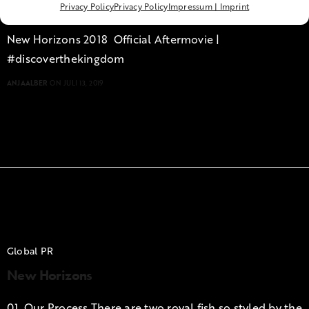
New Horizons
Privacy Policy
Privacy Policy
Impressum | Imprint
New Horizons 2018 Official Aftermovie |
#discoverthekingdom
ANJAALBER
ON JULI 13, 2019
Global PR
New Horizons
01. Our Process There are two royal fish so styled by the